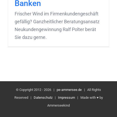
Banken
Frischer Wind im Firmenkundengeschäft
gefällig? Ganzheitlicher Beratungsansatz
Neukundengewinnung Ralf Polter berät
Sie dazu gerne.
© Copyright 2012 -
2026 |
pe-ammersee.de
| All Rights
Reserved |
Datenschutz
|
Impressum
| Made with ♥ by
Ammerseekind