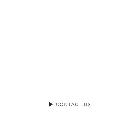
Ready to
Talk?
DO YOU HAVE A BIG IDEA WE CAN
HELP WITH?
CONTACT US